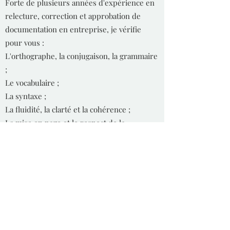
Forte de plusieurs années d'expérience en
relecture, correction et approbation de
documentation en entreprise, je vérifie
pour vous :
L'orthographe, la conjugaison, la grammaire
;
Le vocabulaire ;
La syntaxe ;
La fluidité, la clarté et la cohérence ;
La mise en page et le respect de la
typographie ;
Etc.
En fonction de vos besoins, je peux vous
suggérer des améliorations ou reformuler
tout ou partie de votre texte.
Demandez un devis