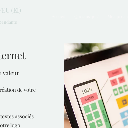
EU (EI)
Accueil
Qui suis-je ?
Mes presta
épendante
ternet
n valeur
réation de votre
 textes associés
otre logo