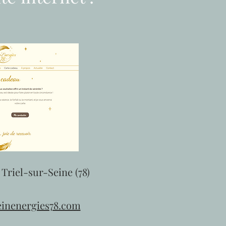
 Triel-sur-Seine (78)
einenergies78.com