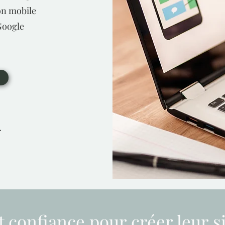
on mobile
Google
r
it confiance pour créer leur si