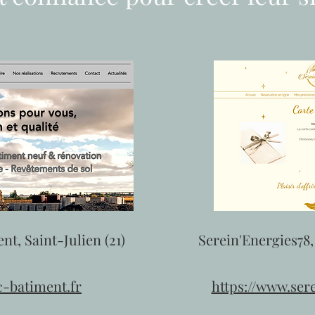
t, Saint-Julien (21)
Serein'Energies78,
c-batiment.fr
https://www.ser